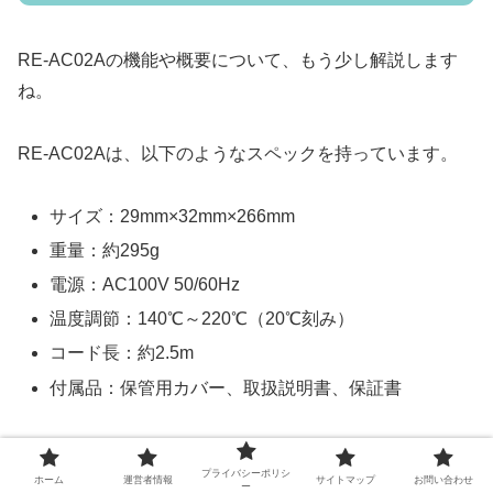
RE-AC02Aの機能や概要について、もう少し解説します
ね。
RE-AC02Aは、以下のようなスペックを持っています。
サイズ：29mm×32mm×266mm
重量：約295g
電源：AC100V 50/60Hz
温度調節：140℃～220℃（20℃刻み）
コード長：約2.5m
付属品：保管用カバー、取扱説明書、保証書
RE-AC02Aは、リファ ビューテックという美容家電ブラ
プライバシーポリシ
ンドの製品です。
ホーム
運営者情報
サイトマップ
お問い合わせ
ー