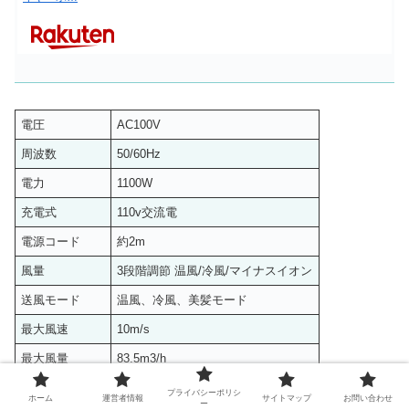
電圧
AC100V
周波数
50/60Hz
電力
1100W
充電式
110v交流電
電源コード
約2m
風量
3段階調節 温風/冷風/マイナスイオン
送風モード
温風、冷風、美髪モード
最大風速
10m/s
最大風量
83.5m3/h
最大風温
82℃
プライバシーポリシ
ホーム
運営者情報
サイトマップ
お問い合わせ
ー