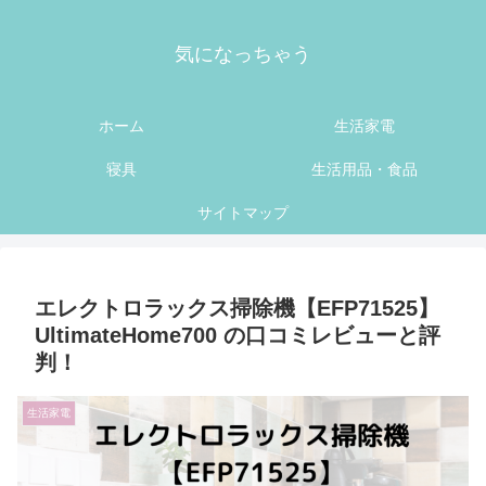
気になっちゃう
ホーム
生活家電
寝具
生活用品・食品
サイトマップ
エレクトロラックス掃除機【EFP71525】
UltimateHome700 の口コミレビューと評
判！
生活家電